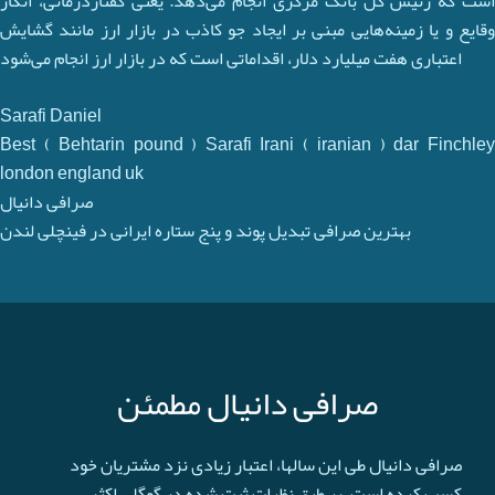
است که رئیس کل بانک مرکزی انجام می‌دهد. یعنی گفتاردرمانی، انکار
وقایع و یا زمینه‌هایی مبنی بر ایجاد جو کاذب در بازار ارز مانند گشایش
اعتباری هفت میلیارد دلار، اقداماتی است که در بازار ارز انجام می‌شود
Sarafi Daniel
Best ( Behtarin pound ) Sarafi Irani ( iranian ) dar Finchley
london england uk
صرافی دانیال
بهترین صرافی تبدیل پوند و پنج ستاره ایرانی در فینچلی لندن
صرافی دانیال مطمئن
صرافی دانیال طی این سالها، اعتبار زیادی نزد مشتریان خود
کسب کرده است. بر طبق نظرات ثبت شده در گوگل، اکثر