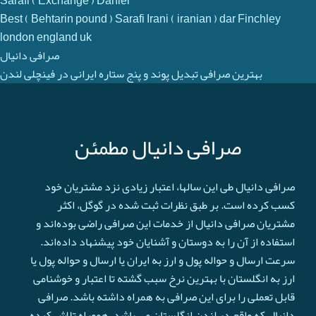
Sarafi ( Exchange ) Daniel
Best ( Behtarin pound ) Sarafi Irani ( iranian ) dar Finchley
london england uk
صرافی دانیال
بهترین صرافی تبدیل پوند و پنج ستاره ایرانی در فینچلی لندن
صرافی دانیال مطمئن
صرافی دانیال طی این سالها، اعتبار زیادی نزد مشتریان خود
کسب کرده است. بر طبق نظرات ثبت شده در گوگل، اکثر
مشتریان صرافی دانیال از خدمات این صرافی راضی بوده‌اند و
استفاده از آن را به دوستان و آشنایان خود پیشنهاد داده‌اند.
سرعت ارسال و حواله پول و ارز به ایران یا ارسال و حواله پول یا
ارز به انگلستان با بهترین نرخ سبب گشته تا اعتبار و خوشنامی
قابل تعملی را برای این صرافی به همراه داشته باشد. صرافی
دانیال که واقع در لندن انگلستان می باشد، هموراه تلاش کرده