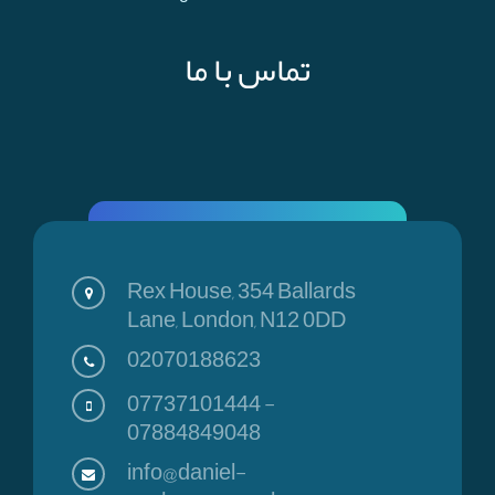
تماس با ما
Rex House, 354 Ballards
Lane, London, N12 0DD
02070188623
07737101444
-
07884849048
info@daniel-