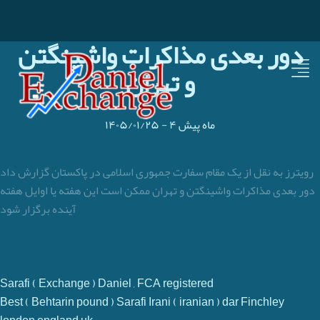
دور بعدی مذاکرات واشینگتن
و تهران
۴ ماه پیش
-
۱۴۰۵/۰۱/۲۵
رویترز به نقل از یک مقام سفارت جمهوری اسلامی در پاکستان گزارش داد
دور بعدی مذاکرات واشینگتن و تهران ممکن است این هفته یا اوایل هفته
آینده برگزار شود
Sarafi ( Exchange ) Daniel , FCA registered
Best ( Behtarin pound ) Sarafi Irani ( iranian ) dar Finchley